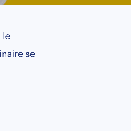
 le
naire se