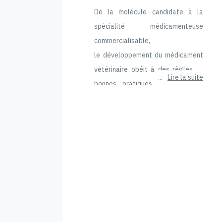
De la molécule candidate à la
spécialité médicamenteuse
commercialisable,
le développement du médicament
vétérinaire obéit à des règles et
Lire la suite
bonnes pratiques strictes. Leur
application garantit un produit de
qualité pharmaceutique au rapport
bénéfice/risque favorable.