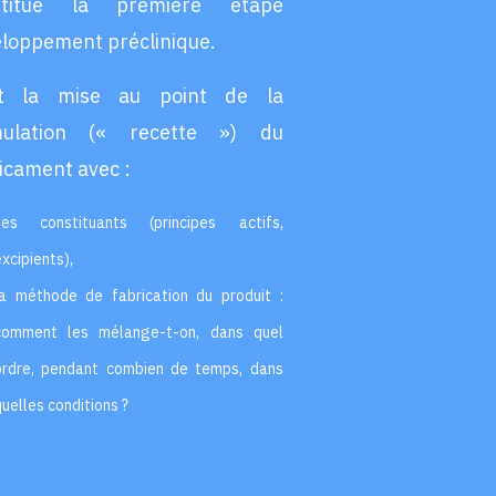
stitue la première étape
loppement préclinique.
st la mise au point de la
mulation (« recette ») du
cament avec :
ses constituants (principes actifs,
xcipients),
la méthode de fabrication du produit :
comment les mélange-t-on, dans quel
ordre, pendant combien de temps, dans
quelles conditions ?