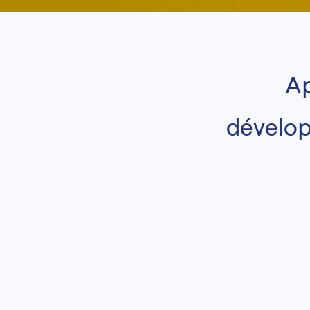
Ap
dévelop