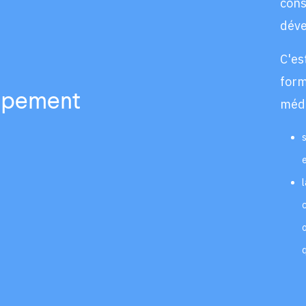
con
déve
C'e
for
ppement
médi
e