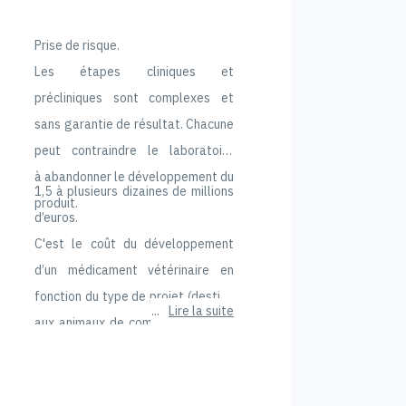
Prise de risque.
Les étapes cliniques et
précliniques sont complexes et
sans garantie de résultat. Chacune
peut contraindre le laboratoire
à abandonner le développement du
1,5 à plusieurs dizaines de millions
produit.
d’euros.
C'est le coût du développement
d’un médicament vétérinaire en
fonction du type de projet (destiné
Lire la suite
aux animaux de compagnie ou aux
animaux de rente, nombre de pays
de commercialisation, type de
procédure d’enregistrement…).