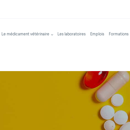
Le médicament vétérinaire
Les laboratoires
Emplois
Formations
Navigation prin