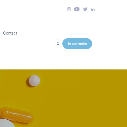
Contact
link
Body
Se connecter
cipale