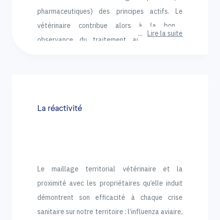
pharmaceutiques) des principes actifs. Le
vétérinaire contribue alors à la bonne
Lire la suite
observance du traitement au travers de
l’information du propriétaire et du choix de la
forme d’administration la mieux appropriée à
chaque animal.
La réactivité
Le maillage territorial vétérinaire et la
proximité avec les propriétaires qu’elle induit
démontrent son efficacité à chaque crise
sanitaire sur notre territoire : l’influenza aviaire,