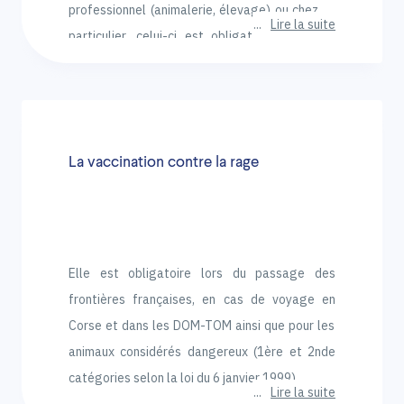
professionnel (animalerie, élevage) ou chez un
Lire la suite
particulier, celui-ci est obligatoirement déjà
vacciné, au moins une fois, contre au moins 3
maladies infectieuses (maladie de Carré,
Hépatite infectieuse, Parvovirose).
La vaccination contre la rage
Elle est obligatoire lors du passage des
frontières françaises, en cas de voyage en
Corse et dans les DOM-TOM ainsi que pour les
animaux considérés dangereux (1ère et 2nde
catégories selon la loi du 6 janvier 1999).
Lire la suite