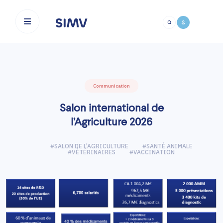
Aller au contenu principal
Communication
Salon international de
l’Agriculture 2026
#SALON DE L'AGRICULTURE
#SANTÉ ANIMALE
#VÉTÉRINAIRES
#VACCINATION