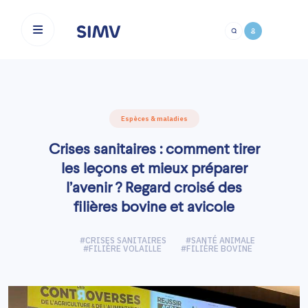
Aller au contenu principal
Espèces & maladies
Crises sanitaires : comment tirer
les leçons et mieux préparer
l’avenir ? Regard croisé des
filières bovine et avicole
#CRISES SANITAIRES
#SANTÉ ANIMALE
#FILIÈRE VOLAILLE
#FILIÈRE BOVINE